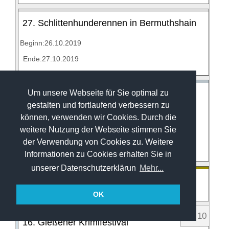
27. Schlittenhunderennen in Bermuthshain
Beginn:26.10.2019
Ende:27.10.2019
Um unsere Webseite für Sie optimal zu
Herbstmarkt und Stoff & Stöffche in Bad
gestalten und fortlaufend verbessern zu
Camberg 2019
können, verwenden wir Cookies. Durch die
Beginn:26.10.2019
weitere Nutzung der Webseite stimmen Sie
der Verwendung von Cookies zu. Weitere
Ende:27.10.2019
Informationen zu Cookies erhalten Sie in
unserer Datenschutzerklärun
Mehr...
Flowtrail Saisonabschluss mit Liftshuttle
OK
28
.
10
16. Gießener Krimifestival