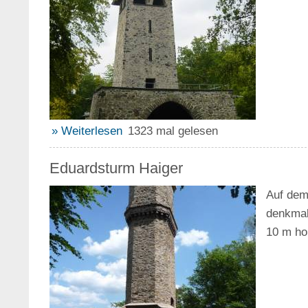
» Weiterlesen
1323 mal gelesen
Eduardsturm Haiger
Auf dem
denkmal
10 m ho