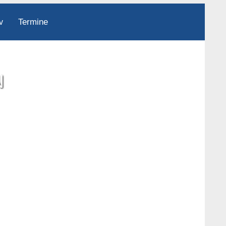
Termine
v
N