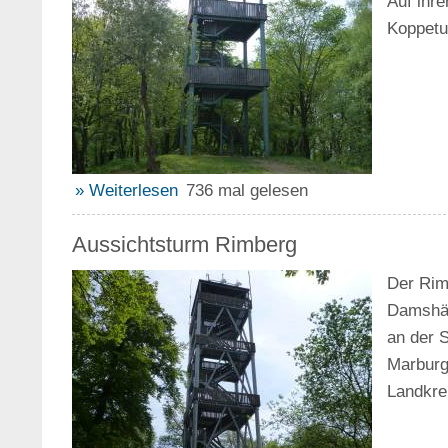
Auf ihr
Koppetu
» Weiterlesen
736 mal gelesen
Aussichtsturm Rimberg
Der Rim
Damshäu
an der 
Marburg
Landkre