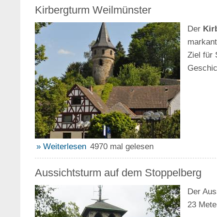
Kirbergturm Weilmünster
Der
Kir
markant
Ziel fü
Geschich
» Weiterlesen
4970 mal gelesen
Aussichtsturm auf dem Stoppelberg
Der Aus
23 Mete