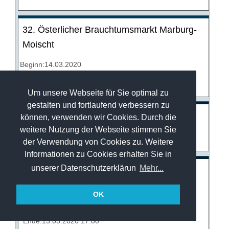
32. Österlicher Brauchtumsmarkt Marburg-
Moischt
Beginn:14.03.2020
Ende:15.03.2020
Um unsere Webseite für Sie optimal zu
gestalten und fortlaufend verbessern zu
Frühlingsmarkt "Ostern steht vor der Tür"
können, verwenden wir Cookies. Durch die
weitere Nutzung der Webseite stimmen Sie
Burkhardsfelden 2020
der Verwendung von Cookies zu. Weitere
Informationen zu Cookies erhalten Sie in
unserer Datenschutzerklärun
Mehr...
Stadtmuseum Obermühle in Braunfels
geöffnet
OK
Beginn:15.03.2020 14:00
Ende:15.03.2020 17:00