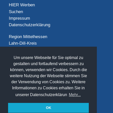
HIER Werben
Suchen
Impressum
Datenschutzerklärung
Region Mittelhessen
Lahn-Dill-Kreis
Landkreis Gießen
Landkreis Limburg-Weilburg
Um unsere Webseite für Sie optimal zu
Landkreis Marburg-Biedenkopf
gestalten und fortlaufend verbessern zu
Vogelsbergkreis
können, verwenden wir Cookies. Durch die
weitere Nutzung der Webseite stimmen Sie
SOCIAL
der Verwendung von Cookies zu. Weitere
Informationen zu Cookies erhalten Sie in
unserer Datenschutzerklärun
Mehr...
OK
(©) 2026
www.freizeit-mittelhessen.de