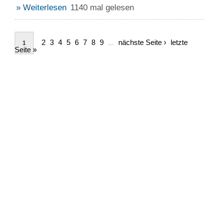
» Weiterlesen
1140 mal gelesen
2
3
4
5
6
7
8
9
nächste Seite ›
letzte
1
…
Seite »