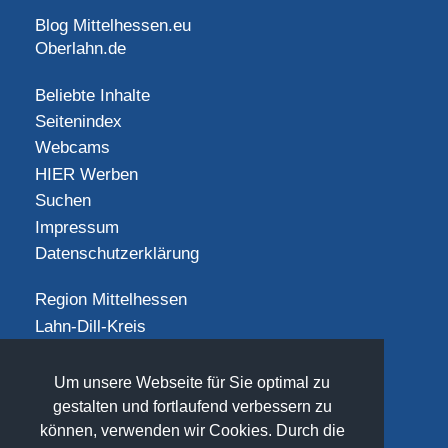
Blog Mittelhessen.eu
Oberlahn.de
Beliebte Inhalte
Seitenindex
Webcams
HIER Werben
Suchen
Impressum
Datenschutzerklärung
Region Mittelhessen
Lahn-Dill-Kreis
Landkreis Gießen
Landkreis Limburg-Weilburg
Um unsere Webseite für Sie optimal zu
Landkreis Marburg-Biedenkopf
gestalten und fortlaufend verbessern zu
können, verwenden wir Cookies. Durch die
Vogelsbergkreis