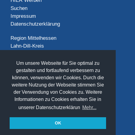
HIER Werben
Suchen
Impressum
Datenschutzerklärung
Region Mittelhessen
Lahn-Dill-Kreis
Landkreis Gießen
Landkreis Limburg-Weilburg
Um unsere Webseite für Sie optimal zu
Landkreis Marburg-Biedenkopf
gestalten und fortlaufend verbessern zu
Vogelsbergkreis
können, verwenden wir Cookies. Durch die
weitere Nutzung der Webseite stimmen Sie
SOCIAL
der Verwendung von Cookies zu. Weitere
Informationen zu Cookies erhalten Sie in
unserer Datenschutzerklärun
Mehr...
OK
(©) 2026
www.freizeit-mittelhessen.de