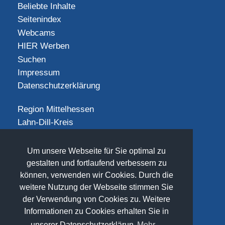
Beliebte Inhalte
Seitenindex
Webcams
HIER Werben
Suchen
Impressum
Datenschutzerklärung
Region Mittelhessen
Lahn-Dill-Kreis
Landkreis Gießen
Landkreis Limburg-Weilburg
Um unsere Webseite für Sie optimal zu
Landkreis Marburg-Biedenkopf
gestalten und fortlaufend verbessern zu
Vogelsbergkreis
können, verwenden wir Cookies. Durch die
weitere Nutzung der Webseite stimmen Sie
SOCIAL
der Verwendung von Cookies zu. Weitere
Informationen zu Cookies erhalten Sie in
unserer Datenschutzerklärun
Mehr...