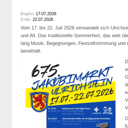
Beginn:
17.07.2026
Ende:
22.07.2026
Vom 17. bis 22. Juli 2026 verwandelt sich Ulrichst
und Alt. Das traditionelle Sommerfest, das weit üb
lang Musik, Begegnungen, Festzeltstimmung und e
bereithält.
D
a
G
d
e
V
V
G
f