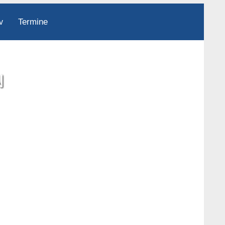
Termine
v
N