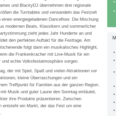
ames und BlackyDJ übernehmen drei regionale
rößen die Turntables und verwandeln das Festzelt
n einen energiegeladenen Dancefloor. Die Mischung
us modernen Beats, Klassikern und sommerlicher
artystimmung zieht jedes Jahr Hunderte an und
M
ildet den perfekten Auftakt für die Festtage. Am
ochenende folgt dann ein musikalisches Highlight,
enn die Frankenkracher mit Live‑Musik für ein
r und echte Volksfestatmosphäre sorgen.
g, der mit Spiel, Spaß und vielen Attraktionen vor
Aktionen, kleine Überraschungen und ein
nem Treffpunkt für Familien aus der ganzen Region.
mit Musik und guter Laune den Sonntag einläutet,
kter ihre Produkte präsentieren. Zwischen
 entsteht ein Markt, der das Fest um eine
.