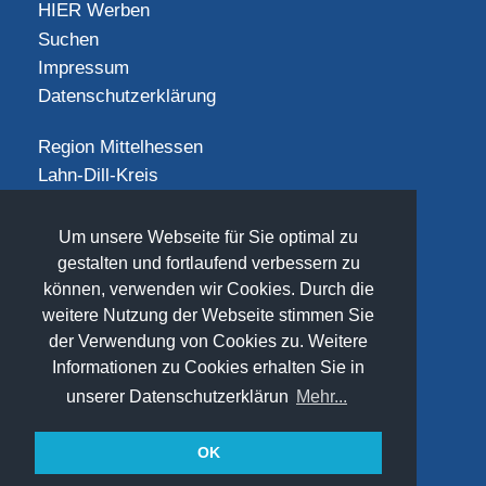
HIER Werben
Suchen
Impressum
Datenschutzerklärung
Region Mittelhessen
Lahn-Dill-Kreis
Landkreis Gießen
Landkreis Limburg-Weilburg
Um unsere Webseite für Sie optimal zu
Landkreis Marburg-Biedenkopf
gestalten und fortlaufend verbessern zu
Vogelsbergkreis
können, verwenden wir Cookies. Durch die
weitere Nutzung der Webseite stimmen Sie
SOCIAL
der Verwendung von Cookies zu. Weitere
Informationen zu Cookies erhalten Sie in
unserer Datenschutzerklärun
Mehr...
OK
(©) 2026
www.freizeit-mittelhessen.de