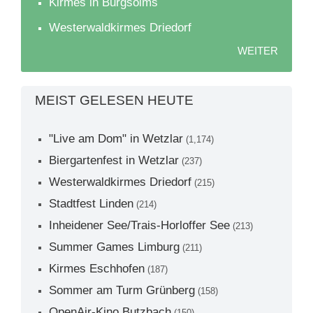
Kirmes in Burgsolms
Westerwaldkirmes Driedorf
WEITER
MEIST GELESEN HEUTE
"Live am Dom" in Wetzlar
(1,174)
Biergartenfest in Wetzlar
(237)
Westerwaldkirmes Driedorf
(215)
Stadtfest Linden
(214)
Inheidener See/Trais-Horloffer See
(213)
Summer Games Limburg
(211)
Kirmes Eschhofen
(187)
Sommer am Turm Grünberg
(158)
OpenAir-Kino Butzbach
(150)