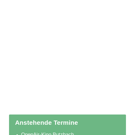
Anstehende Termine
OpenAir-Kino Butzbach