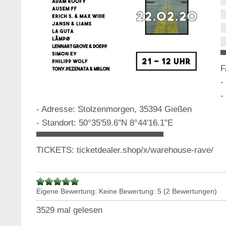
░
░
░
░
F
-
-
- Adresse: Stolzenmorgen, 35394 Gießen
- Standort: 50°35'59.6"N 8°44'16.1"E
▀▀▀▀▀▀▀▀▀▀▀▀▀▀▀▀▀▀▀▀▀
TICKETS: ticketdealer.shop/x/warehouse-rave/
Eigene Bewertung:
Keine
Bewertung:
5
(
2
Bewertungen)
3529 mal gelesen