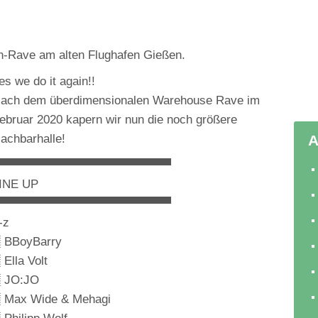
-Rave am alten Flughafen Gießen.
es we do it again!!
ach dem überdimensionalen Warehouse Rave im
ebruar 2020 kapern wir nun die noch größere
achbarhalle!
A
▀▀▀▀▀▀▀▀▀▀▀▀▀▀▀▀▀▀▀▀▀
INE UP
▀▀▀▀▀▀▀▀▀▀▀▀▀▀▀▀▀▀▀▀▀
-z
 BBoyBarry
 Ella Volt
 JO:JO
 Max Wide & Mehagi