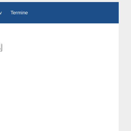
Termine
v
N