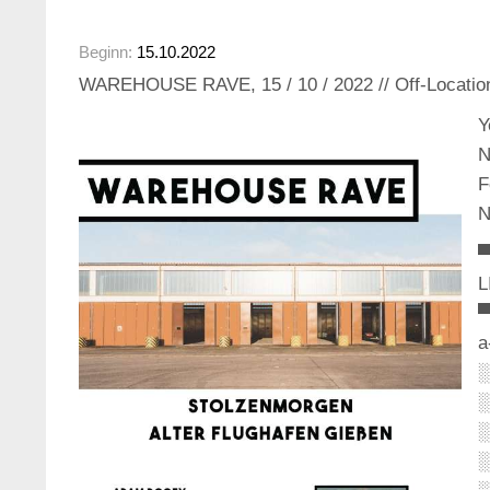
Beginn:
15.10.2022
WAREHOUSE RAVE, 15 / 10 / 2022 // Off-Location
Y
N
F
N
L
a
░
░
░
░