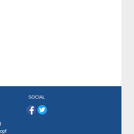
SOCIAL
g
opf