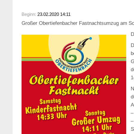
Beginn:
23.02.2020 14:11
Großer Obertiefenbacher Fastnachtsumzug am So
D
D
b
G
d
1
N
d
A
–
–
S