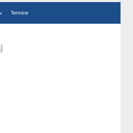
Termine
v
N