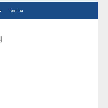
Termine
v
N