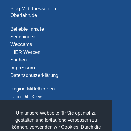
Blog Mittelhessen.eu
Oberlahn.de
Beliebte Inhalte
Seitenindex
Webcams
HIER Werben
Suchen
Impressum
Datenschutzerklärung
Region Mittelhessen
Lahn-Dill-Kreis
Landkreis Gießen
Landkreis Limburg-Weilburg
Um unsere Webseite für Sie optimal zu
Landkreis Marburg-Biedenkopf
gestalten und fortlaufend verbessern zu
können, verwenden wir Cookies. Durch die
Vogelsbergkreis