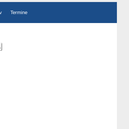
Termine
v
N