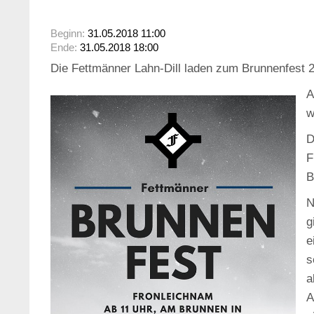
Beginn:
31.05.2018 11:00
Ende:
31.05.2018 18:00
Die Fettmänner Lahn-Dill laden zum Brunnenfest 
A
w
D
F
B
N
g
e
s
a
A