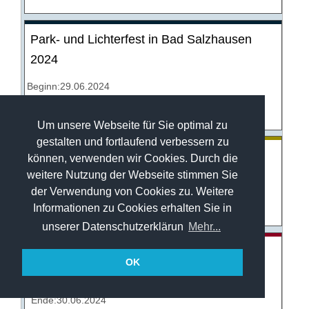
Park- und Lichterfest in Bad Salzhausen
2024
Beginn:29.06.2024
Ende:30.06.2024
Um unsere Webseite für Sie optimal zu
gestalten und fortlaufend verbessern zu
Backhausfest Rimlos 2024
können, verwenden wir Cookies. Durch die
weitere Nutzung der Webseite stimmen Sie
Beginn:29.06.2024
der Verwendung von Cookies zu. Weitere
Ende:30.06.2024
Informationen zu Cookies erhalten Sie in
unserer Datenschutzerklärun
Mehr...
Kirmes Faulbach 2024
OK
Beginn:29.06.2024
Ende:30.06.2024