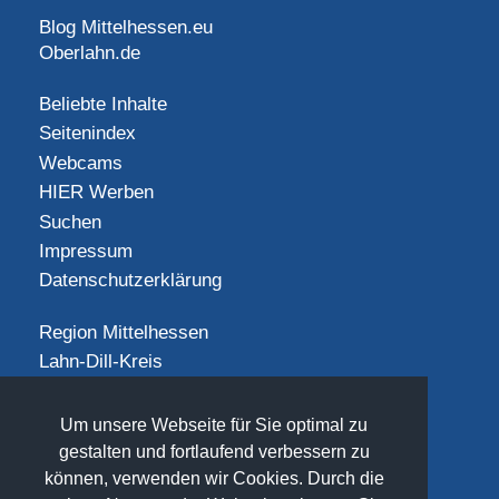
Blog Mittelhessen.eu
Oberlahn.de
Beliebte Inhalte
Seitenindex
Webcams
HIER Werben
Suchen
Impressum
Datenschutzerklärung
Region Mittelhessen
Lahn-Dill-Kreis
Landkreis Gießen
Landkreis Limburg-Weilburg
Um unsere Webseite für Sie optimal zu
Landkreis Marburg-Biedenkopf
gestalten und fortlaufend verbessern zu
Vogelsbergkreis
können, verwenden wir Cookies. Durch die