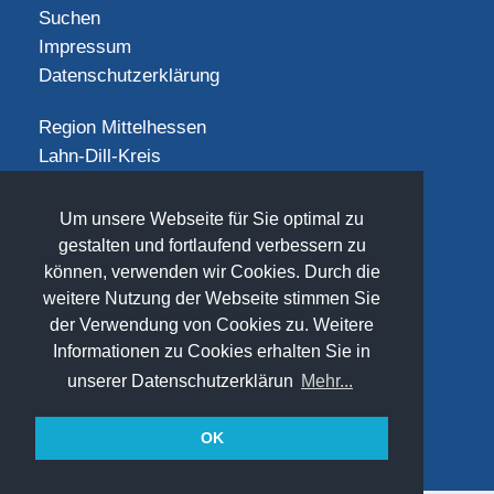
Suchen
Impressum
Datenschutzerklärung
Region Mittelhessen
Lahn-Dill-Kreis
Landkreis Gießen
Landkreis Limburg-Weilburg
Um unsere Webseite für Sie optimal zu
Landkreis Marburg-Biedenkopf
gestalten und fortlaufend verbessern zu
Vogelsbergkreis
können, verwenden wir Cookies. Durch die
weitere Nutzung der Webseite stimmen Sie
SOCIAL
der Verwendung von Cookies zu. Weitere
Informationen zu Cookies erhalten Sie in
unserer Datenschutzerklärun
Mehr...
OK
(©) 2026
www.freizeit-mittelhessen.de