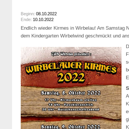
Beginn:
08.10.2022
Ende:
10.10.2022
Endlich wieder Kirmes in Wirbelau! Am Samstag N
dem Kindergarten Wirbelwind geschmückt und ansc
D
F
s
b
E
S
A
K
e
g
K