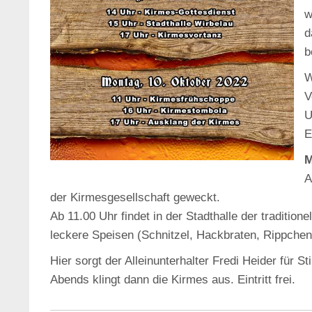
w
d
b
W
V
U
E
M
A
der Kirmesgesellschaft geweckt.
Ab 11.00 Uhr findet in der Stadthalle der tradition
leckere Speisen (Schnitzel, Hackbraten, Rippchen
Hier sorgt der Alleinunterhalter Fredi Heider für 
Abends klingt dann die Kirmes aus. Eintritt frei.