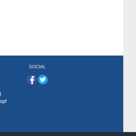
SOCIAL
g
opf