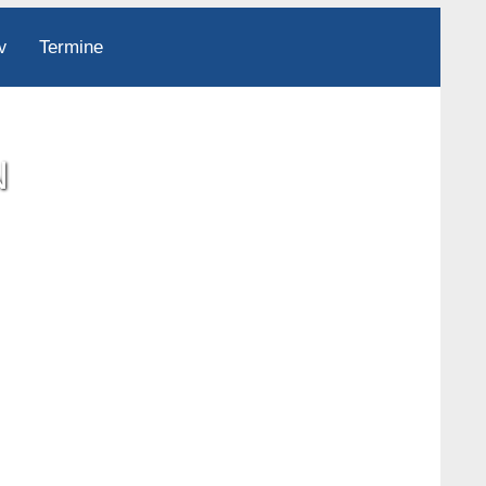
Termine
v
N