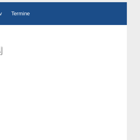
Termine
v
N