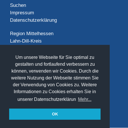
Suchen
Impressum
Datenschutzerklärung
Region Mittelhessen
Lahn-Dill-Kreis
Landkreis Gießen
Landkreis Limburg-Weilburg
Um unsere Webseite für Sie optimal zu
Landkreis Marburg-Biedenkopf
gestalten und fortlaufend verbessern zu
Vogelsbergkreis
können, verwenden wir Cookies. Durch die
weitere Nutzung der Webseite stimmen Sie
SOCIAL
der Verwendung von Cookies zu. Weitere
Informationen zu Cookies erhalten Sie in
unserer Datenschutzerklärun
Mehr...
OK
(©) 2026
www.freizeit-mittelhessen.de