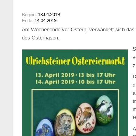
Beginn:
13.04.2019
Ende:
14.04.2019
Am Wochenende vor Ostern, verwandelt sich das M
des Osterhasen.
S
v
z
D
d
a
t
m
H
A