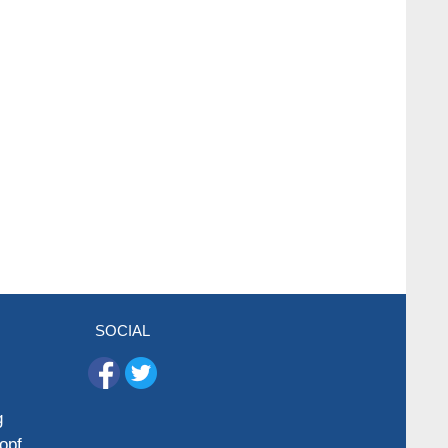
SOCIAL
g
opf