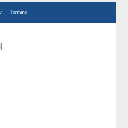
Termine
v
N