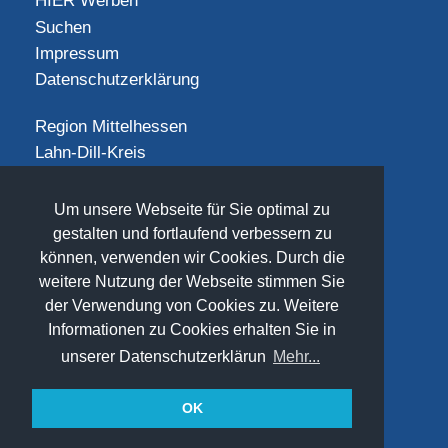
HIER Werben
Suchen
Impressum
Datenschutzerklärung
Region Mittelhessen
Lahn-Dill-Kreis
Landkreis Gießen
Landkreis Limburg-Weilburg
Um unsere Webseite für Sie optimal zu
Landkreis Marburg-Biedenkopf
gestalten und fortlaufend verbessern zu
Vogelsbergkreis
können, verwenden wir Cookies. Durch die
weitere Nutzung der Webseite stimmen Sie
SOCIAL
der Verwendung von Cookies zu. Weitere
Informationen zu Cookies erhalten Sie in
unserer Datenschutzerklärun
Mehr...
OK
(©) 2026
www.freizeit-mittelhessen.de