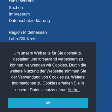
HIER Werben
Suchen
Impressum
Datenschutzerklärung
Region Mittelhessen
Lahn-Dill-Kreis
Landkreis Gießen
Landkreis Limburg-Weilburg
Um unsere Webseite für Sie optimal zu
Landkreis Marburg-Biedenkopf
gestalten und fortlaufend verbessern zu
Vogelsbergkreis
können, verwenden wir Cookies. Durch die
weitere Nutzung der Webseite stimmen Sie
SOCIAL
der Verwendung von Cookies zu. Weitere
Informationen zu Cookies erhalten Sie in
unserer Datenschutzerklärun
Mehr...
OK
(©) 2026
www.freizeit-mittelhessen.de